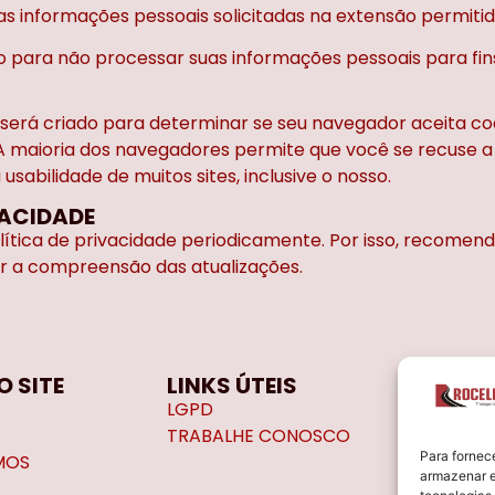
 informações pessoais solicitadas na extensão permitida
o para não processar suas informações pessoais para fin
o será criado para determinar se seu navegador aceita 
A maioria dos navegadores permite que você se recuse a 
sabilidade de muitos sites, inclusive o nosso.
VACIDADE
olítica de privacidade periodicamente. Por isso, recomen
r a compreensão das atualizações.
 SITE
LINKS ÚTEIS
LOCA
LGPD
Avenid
TRABALHE CONOSCO
Nova V
Para fornec
MOS
Telefo
armazenar e