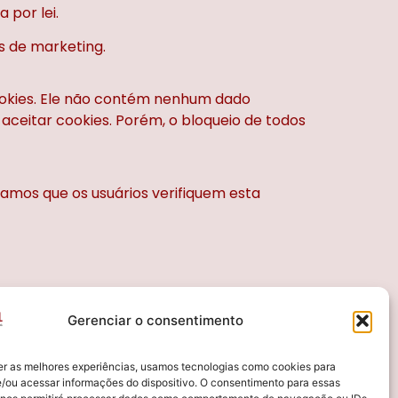
 por lei.
s de marketing.
cookies. Ele não contém nenhum dado
aceitar cookies. Porém, o bloqueio de todos
damos que os usuários verifiquem esta
LIZAÇÃO
Gerenciar o consentimento
a Pedro Paschoal dos Santos, 410
eneza, Sumaré, SP.
er as melhores experiências, usamos tecnologias como cookies para
ne:
(19)
3282-4499
/ou acessar informações do dispositivo. O consentimento para essas